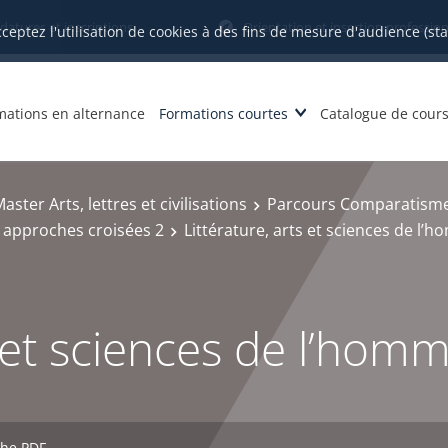
datures et inscriptions
Orientation et insertion profession
cceptez l'utilisation de cookies à des fins de mesure d'audience (st
mations en alternance
Formations courtes
Catalogue de cour
aster Arts, lettres et civilisations
Parcours Comparatisme,
 : approches croisées 2
Littérature, arts et sciences de l’
s et sciences de l’hom
che PDF