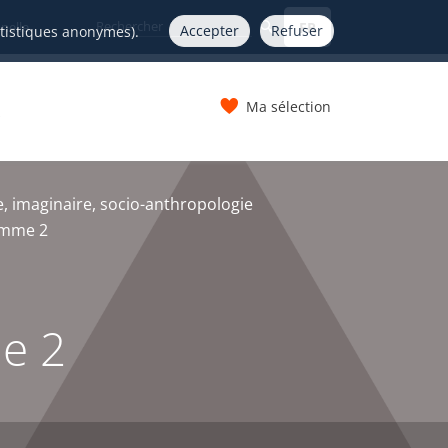
FR
nelle
Accepter
Refuser
atistiques anonymes).
Ma sélection
s
 imaginaire, socio-anthropologie
homme 2
me 2