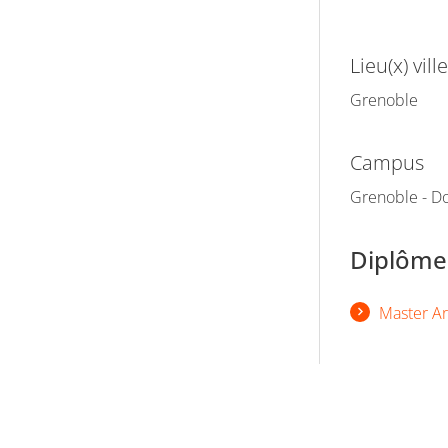
Lieu(x) ville
Grenoble
Campus
Grenoble - Do
Diplômes
Master Art