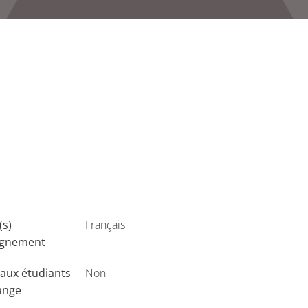
(s)
Français
ignement
aux étudiants
Non
ange