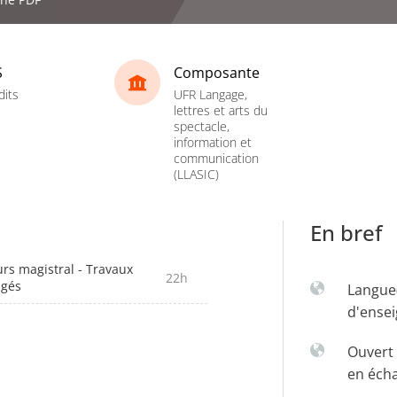
S
Composante
dits
UFR Langage,
lettres et arts du
spectacle,
information et
communication
(LLASIC)
En bref
rs magistral - Travaux
22h
igés
Langue
d'ense
Ouvert 
en éch