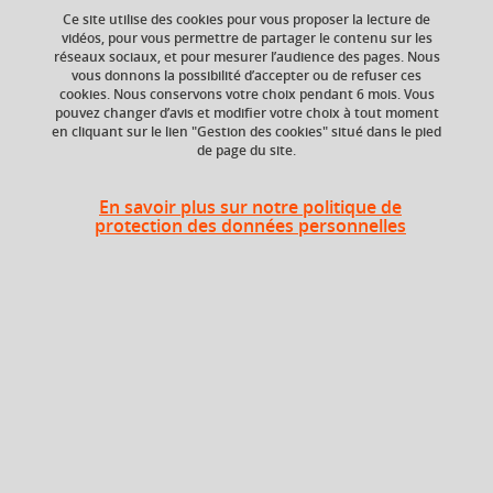
française 4
Ce site utilise des cookies pour vous proposer la lecture de
vidéos, pour vous permettre de partager le contenu sur les
réseaux sociaux, et pour mesurer l’audience des pages. Nous
vous donnons la possibilité d’accepter ou de refuser ces
cookies. Nous conservons votre choix pendant 6 mois. Vous
Ajouter à la sélection
Télécharger la fiche PDF
pouvez changer d’avis et modifier votre choix à tout moment
en cliquant sur le lien "Gestion des cookies" situé dans le pied
de page du site.
Niveau d'étude
Composante
En savoir plus sur notre politique de
Bac +5
UFR Langage, lettres
protection des données personnelles
et arts du spectacle,
information et
communication
(LLASIC)
Description