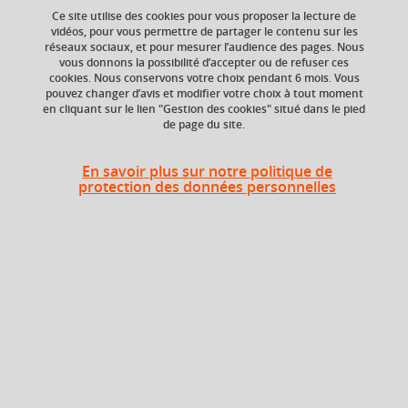
Ce site utilise des cookies pour vous proposer la lecture de
Ajouter à la sélection
Télécharger la fiche PDF
vidéos, pour vous permettre de partager le contenu sur les
réseaux sociaux, et pour mesurer l’audience des pages. Nous
vous donnons la possibilité d’accepter ou de refuser ces
cookies. Nous conservons votre choix pendant 6 mois. Vous
Niveau d'étude
ECTS
pouvez changer d’avis et modifier votre choix à tout moment
en cliquant sur le lien "Gestion des cookies" situé dans le pied
Bac +5
3 crédits
de page du site.
Composante
Période de l'année
En savoir plus sur notre politique de
UFR Langage, lettres
Automne (sept. à
protection des données personnelles
et arts du spectacle,
dec./janv.)
information et
communication
(LLASIC)
Description
Seconde langue