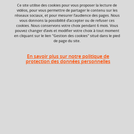
Ce site utilise des cookies pour vous proposer la lecture de
vidéos, pour vous permettre de partager le contenu sur les
réseaux sociaux, et pour mesurer l’audience des pages. Nous
vous donnons la possibilité d’accepter ou de refuser ces
Ajouter à la sélection
Télécharger la fiche PDF
cookies. Nous conservons votre choix pendant 6 mois. Vous
pouvez changer d’avis et modifier votre choix à tout moment
en cliquant sur le lien "Gestion des cookies" situé dans le pied
de page du site.
Niveau d'étude
Composante
Bac +5
UFR Langage, lettres
En savoir plus sur notre politique de
et arts du spectacle,
protection des données personnelles
information et
communication
(LLASIC)
Description