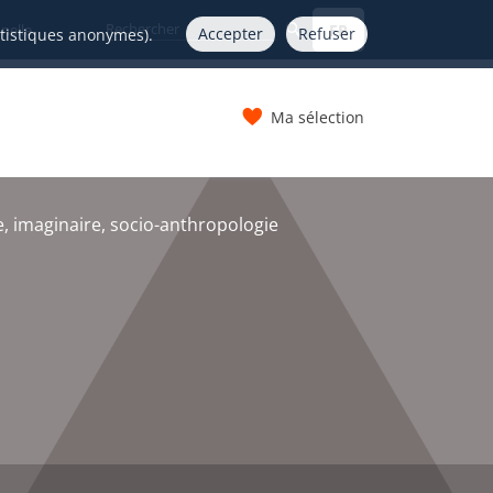
FR
nelle
Accepter
Refuser
atistiques anonymes).
Ma sélection
s
 imaginaire, socio-anthropologie