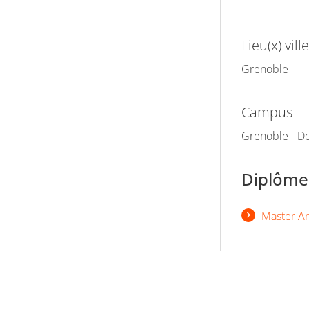
Lieu(x) ville
Grenoble
Campus
Grenoble - Do
Diplômes
Master Art