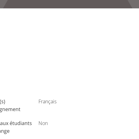
(s)
Français
ignement
aux étudiants
Non
ange