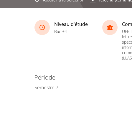
Niveau d'étude
Com
Bac +4
UFR 
lettr
spect
infor
comm
(LLAS
Période
Semestre 7