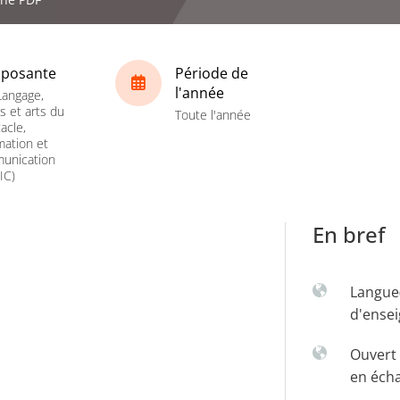
posante
Période de
l'année
Langage,
es et arts du
Toute l'année
acle,
mation et
unication
IC)
En bref
Langue
d'ense
Ouvert 
en éch