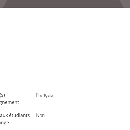
(s)
Français
ignement
aux étudiants
Non
ange