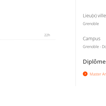
Lieu(x) ville
Grenoble
22h
Campus
Grenoble - Do
Diplômes
Master Art