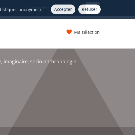
FR
nelle
Accepter
Refuser
atistiques anonymes).
Ma sélection
s
 imaginaire, socio-anthropologie