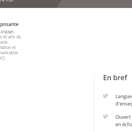
posante
Langage,
es et arts du
acle,
mation et
unication
IC)
En bref
Langue
d'ense
Ouvert 
en éch