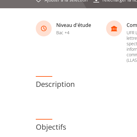
Niveau d'étude
Com
Bac +4
UFR 
lettr
spect
infor
comm
(LLAS
Description
Objectifs