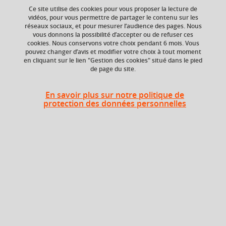
Ce site utilise des cookies pour vous proposer la lecture de
Ajouter à la sélection
Télécharger la fiche PDF
vidéos, pour vous permettre de partager le contenu sur les
réseaux sociaux, et pour mesurer l’audience des pages. Nous
vous donnons la possibilité d’accepter ou de refuser ces
cookies. Nous conservons votre choix pendant 6 mois. Vous
Niveau d'étude
ECTS
pouvez changer d’avis et modifier votre choix à tout moment
en cliquant sur le lien "Gestion des cookies" situé dans le pied
Bac +5
9 crédits
de page du site.
Composante
Période de l'année
En savoir plus sur notre politique de
UFR Langage, lettres
Automne (sept. à
protection des données personnelles
et arts du spectacle,
dec./janv.)
information et
communication
(LLASIC)
Période
Semestre 9
Liste des enseignements