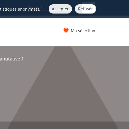
FR
nelle
Accepter
Refuser
atistiques anonymes).
Ma sélection
s
ntitative 1