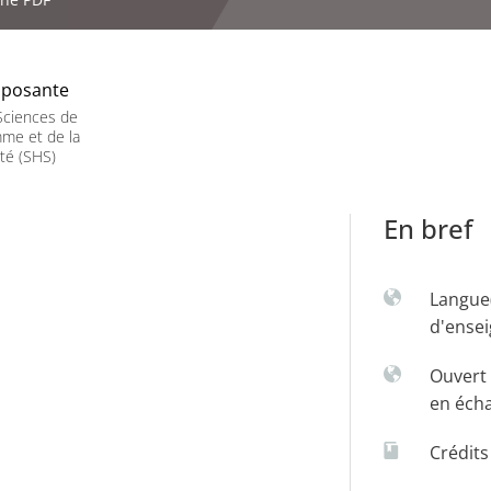
posante
Sciences de
me et de la
té (SHS)
En bref
Langue
d'ense
Ouvert 
en éch
Crédit