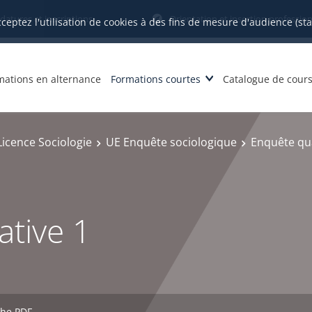
datures et inscriptions
Orientation et insertion profession
cceptez l'utilisation de cookies à des fins de mesure d'audience (st
mations en alternance
Formations courtes
Catalogue de cour
Licence Sociologie
UE Enquête sociologique
Enquête qua
ative 1
che PDF