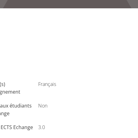
(s)
Français
ignement
aux étudiants
Non
ange
s ECTS Echange
3.0