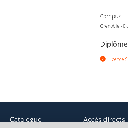
Campus
Grenoble - Do
Diplômes
Licence S
Catalogue
Accès directs