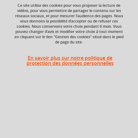
Ce site utilise des cookies pour vous proposer la lecture de
vidéos, pour vous permettre de partager le contenu sur les
réseaux sociaux, et pour mesurer l’audience des pages. Nous
ECTS
Composante
vous donnons la possibilité d’accepter ou de refuser ces
3 crédits
UFR Pharmacie
cookies. Nous conservons votre choix pendant 6 mois. Vous
pouvez changer d’avis et modifier votre choix à tout moment
en cliquant sur le lien "Gestion des cookies" situé dans le pied
Période de l'année
de page du site.
Printemps (janv. à
avril/mai)
En savoir plus sur notre politique de
protection des données personnelles
En bref
Langue(s)
Français
d'enseignement
Ouvert aux
Non
étudiants en