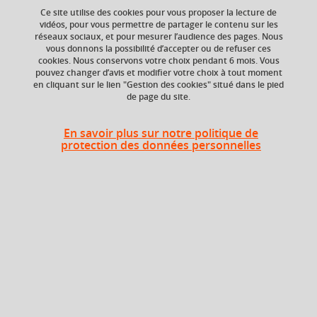
Ce site utilise des cookies pour vous proposer la lecture de
vidéos, pour vous permettre de partager le contenu sur les
réseaux sociaux, et pour mesurer l’audience des pages. Nous
ECTS
Composante
vous donnons la possibilité d’accepter ou de refuser ces
3 crédits
UFR Pharmacie
cookies. Nous conservons votre choix pendant 6 mois. Vous
pouvez changer d’avis et modifier votre choix à tout moment
en cliquant sur le lien "Gestion des cookies" situé dans le pied
Période de l'année
de page du site.
Printemps (janv. à
avril/mai)
En savoir plus sur notre politique de
protection des données personnelles
En bref
Langue(s)
Anglais
d'enseignement
Français
Ouvert aux
Non
étudiants en