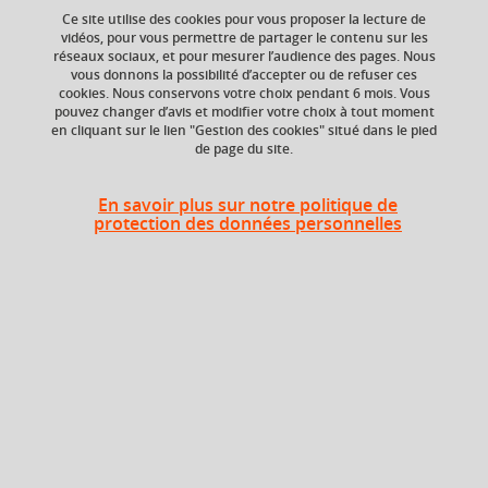
Ce site utilise des cookies pour vous proposer la lecture de
vidéos, pour vous permettre de partager le contenu sur les
réseaux sociaux, et pour mesurer l’audience des pages. Nous
vous donnons la possibilité d’accepter ou de refuser ces
Niveau d'étude
ECTS
cookies. Nous conservons votre choix pendant 6 mois. Vous
Bac +3
6 crédits
pouvez changer d’avis et modifier votre choix à tout moment
en cliquant sur le lien "Gestion des cookies" situé dans le pied
de page du site.
Composante
UFR Pharmacie
En savoir plus sur notre politique de
protection des données personnelles
Description
Thèmes :
- Notions de microbiologie générale et de microbiologie
appliquée
- Notions de biologie moléculaire appliquée
Compétences visées :