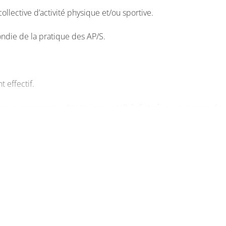
lective d’activité physique et/ou sportive.
ndie de la pratique des AP/S.
 effectif.
ler un programme d'entrainement. 9-2. Entraîner un groupe de 
en toute sécurité.
blic et d’un objectif.