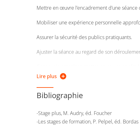
Mettre en œuvre l’encadrement d’une séance col
Mobiliser une expérience personnelle approfo
Assurer la sécurité des publics pratiquants.
Ajuster la séance au regard de son déroulement
Concevoir, organiser, mettre en œuvre et régu
Lire plus
Encadrer un groupe de sportif en compétition 
Bibliographie
Organiser une séance d’AP/S en fonction d’un pu
-Stage plus, M. Audry, éd. Foucher
-Les stages de formation, P. Pelpel, éd. Bordas