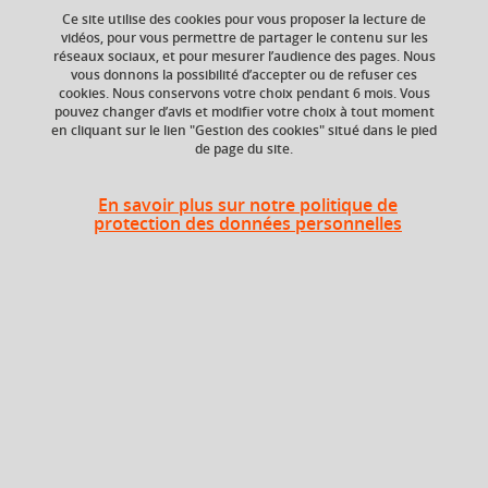
Ce site utilise des cookies pour vous proposer la lecture de
vidéos, pour vous permettre de partager le contenu sur les
Ajouter à la sélection
Télécharger la fiche PDF
réseaux sociaux, et pour mesurer l’audience des pages. Nous
vous donnons la possibilité d’accepter ou de refuser ces
cookies. Nous conservons votre choix pendant 6 mois. Vous
pouvez changer d’avis et modifier votre choix à tout moment
en cliquant sur le lien "Gestion des cookies" situé dans le pied
ECTS
Composante
de page du site.
1,5 crédits
UFR Sciences et
techniques des
activités physiques et
En savoir plus sur notre politique de
sportives (STAPS)
protection des données personnelles
Période de l'année
Toute l'année
En bref
Langue(s)
Français