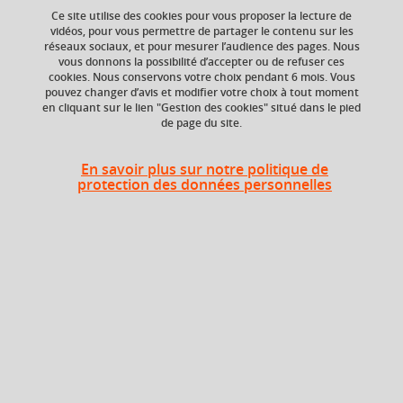
Ce site utilise des cookies pour vous proposer la lecture de
vidéos, pour vous permettre de partager le contenu sur les
Ajouter à la sélection
Télécharger la fiche PDF
réseaux sociaux, et pour mesurer l’audience des pages. Nous
vous donnons la possibilité d’accepter ou de refuser ces
cookies. Nous conservons votre choix pendant 6 mois. Vous
pouvez changer d’avis et modifier votre choix à tout moment
en cliquant sur le lien "Gestion des cookies" situé dans le pied
ECTS
Composante
de page du site.
6 crédits
Faculté humanités,
santé, sport, sociétés
(H3S), UGA
En savoir plus sur notre politique de
protection des données personnelles
Période de l'année
Toute l'année
Description
application de l’APA aux malades chroniques et aux
personnes âgées.