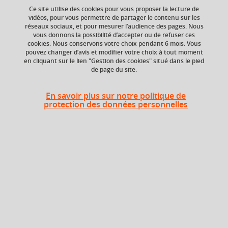
Ce site utilise des cookies pour vous proposer la lecture de
Ajouter à la sélection
Télécharger la fiche PDF
vidéos, pour vous permettre de partager le contenu sur les
réseaux sociaux, et pour mesurer l’audience des pages. Nous
Biomolécules
fonctions
vous donnons la possibilité d’accepter ou de refuser ces
cookies. Nous conservons votre choix pendant 6 mois. Vous
pouvez changer d’avis et modifier votre choix à tout moment
en cliquant sur le lien "Gestion des cookies" situé dans le pied
de page du site.
Niveau d'étude
ECTS
Bac +3
6 crédits
En savoir plus sur notre politique de
protection des données personnelles
Composante
Période de l'année
UFR de Chimie et de
Automne (sept. à
biologie
dec./janv.)
Description
Cette UE vise l'acquisition de connaissance concernant les
aspects moléculaires de la cellule eucaryote. Elle traite en