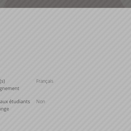
(s)
Français
ignement
aux étudiants
Non
ange