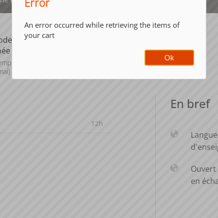
Error
An error occurred while retrieving the items of
your cart
ode de
née
Ok
emps (janv. à
mai)
En bref
12h
Langue
d'ense
Ouvert 
en éch