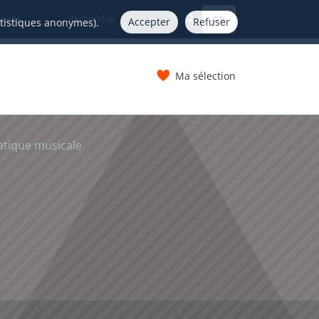
FR
nelle
Accepter
Refuser
atistiques anonymes).
Ma sélection
s
atique musicale