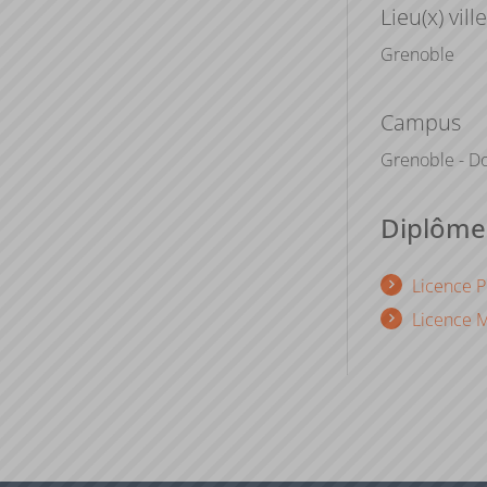
Lieu(x) ville
Grenoble
Campus
Grenoble - Do
Diplômes
Licence 
Licence M