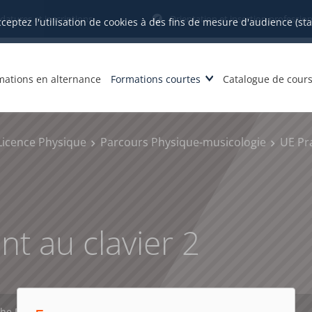
datures et inscriptions
Orientation et insertion profession
cceptez l'utilisation de cookies à des fins de mesure d'audience (st
mations en alternance
Formations courtes
Catalogue de cour
Licence Physique
Parcours Physique-musicologie
UE Pr
 au clavier 2
che PDF