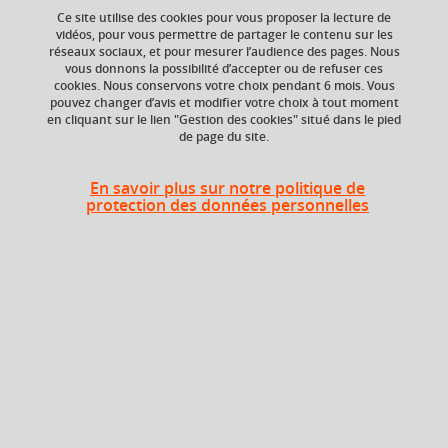
Ce site utilise des cookies pour vous proposer la lecture de
vidéos, pour vous permettre de partager le contenu sur les
réseaux sociaux, et pour mesurer l’audience des pages. Nous
Niveau d'étude
ECTS
vous donnons la possibilité d’accepter ou de refuser ces
Bac +3
6 crédits
cookies. Nous conservons votre choix pendant 6 mois. Vous
pouvez changer d’avis et modifier votre choix à tout moment
en cliquant sur le lien "Gestion des cookies" situé dans le pied
Composante
Période de l'année
de page du site.
UFR Physique,
Printemps (janv. à
Ingénierie, Terre,
avril/mai)
Environnement,
En savoir plus sur notre politique de
Mécanique (PhITEM)
protection des données personnelles
Description
I. Bref historique de la mécanique quantique
II. Le comportement quantique
Dualité onde-corpuscule. Processus de mesure et relations
d'incertitude. Principe de complementarité. Paradoxe EPR