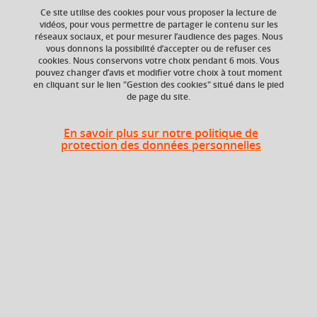
Ce site utilise des cookies pour vous proposer la lecture de
vidéos, pour vous permettre de partager le contenu sur les
réseaux sociaux, et pour mesurer l’audience des pages. Nous
ECTS
Composante
vous donnons la possibilité d’accepter ou de refuser ces
3 crédits
UFR Arts et Sciences
cookies. Nous conservons votre choix pendant 6 mois. Vous
Humaines (ARSH)
pouvez changer d’avis et modifier votre choix à tout moment
en cliquant sur le lien "Gestion des cookies" situé dans le pied
de page du site.
Période de l'année
Automne (sept. à
dec./janv.)
En savoir plus sur notre politique de
protection des données personnelles
Heures d'enseignement
UE Histoire de la musique - CM
CM
48h
Période
Semestre 5