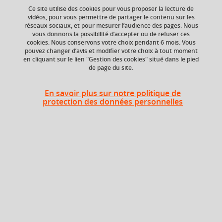
Ce site utilise des cookies pour vous proposer la lecture de
vidéos, pour vous permettre de partager le contenu sur les
réseaux sociaux, et pour mesurer l’audience des pages. Nous
ECTS
Composante
vous donnons la possibilité d’accepter ou de refuser ces
9 crédits
UFR Arts et Sciences
cookies. Nous conservons votre choix pendant 6 mois. Vous
Humaines (ARSH)
pouvez changer d’avis et modifier votre choix à tout moment
en cliquant sur le lien "Gestion des cookies" situé dans le pied
de page du site.
Période de l'année
Automne (sept. à
dec./janv.)
En savoir plus sur notre politique de
protection des données personnelles
Heures d'enseignement
UE Musique TD - TD
TD
48h
Période
Semestre 1