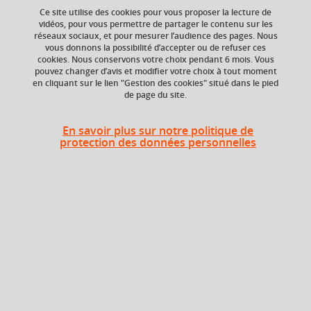
Ce site utilise des cookies pour vous proposer la lecture de
vidéos, pour vous permettre de partager le contenu sur les
réseaux sociaux, et pour mesurer l’audience des pages. Nous
vous donnons la possibilité d’accepter ou de refuser ces
Composante
cookies. Nous conservons votre choix pendant 6 mois. Vous
UFR Arts et Sciences
pouvez changer d’avis et modifier votre choix à tout moment
Humaines (ARSH)
en cliquant sur le lien "Gestion des cookies" situé dans le pied
de page du site.
En savoir plus sur notre politique de
Heures d'enseignement
protection des données personnelles
Anglais - TD
TD
24h
Période
Semestre 5
En bref