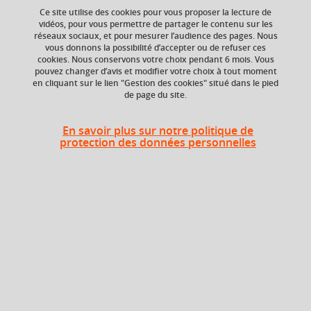
Ce site utilise des cookies pour vous proposer la lecture de
vidéos, pour vous permettre de partager le contenu sur les
réseaux sociaux, et pour mesurer l’audience des pages. Nous
Composante
Période de l'année
vous donnons la possibilité d’accepter ou de refuser ces
UFR Arts et Sciences
Printemps (janv. à
cookies. Nous conservons votre choix pendant 6 mois. Vous
Humaines (ARSH)
avril/mai)
pouvez changer d’avis et modifier votre choix à tout moment
en cliquant sur le lien "Gestion des cookies" situé dans le pied
de page du site.
En savoir plus sur notre politique de
Liste des enseignements
protection des données personnelles
UE Histoire de la musique
6 crédits
UE Technique musicale
6 crédits
UE Théorie musicale-
6 crédits
Informatique musicale
UE Pratiques musicales
6 crédits