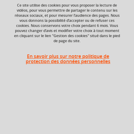
Ce site utilise des cookies pour vous proposer la lecture de
vidéos, pour vous permettre de partager le contenu sur les
réseaux sociaux, et pour mesurer l’audience des pages. Nous
ECTS
Composante
vous donnons la possibilité d’accepter ou de refuser ces
6 crédits
UFR Arts et Sciences
cookies. Nous conservons votre choix pendant 6 mois. Vous
Humaines (ARSH)
pouvez changer d’avis et modifier votre choix à tout moment
en cliquant sur le lien "Gestion des cookies" situé dans le pied
de page du site.
Période de l'année
Printemps (janv. à
avril/mai)
En savoir plus sur notre politique de
protection des données personnelles
Heures d'enseignement
UE Théorie musicale - TD
TD
48h
Période
Semestre 4