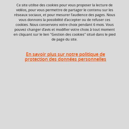
Ce site utilise des cookies pour vous proposer la lecture de
vidéos, pour vous permettre de partager le contenu sur les
réseaux sociaux, et pour mesurer l’audience des pages. Nous
En bref
vous donnons la possibilité d’accepter ou de refuser ces
cookies. Nous conservons votre choix pendant 6 mois. Vous
pouvez changer d’avis et modifier votre choix à tout moment
en cliquant sur le lien "Gestion des cookies" situé dans le pied
Langue(s)
Français
de page du site.
d'enseignement
En savoir plus sur notre politique de
Ouvert aux
Non
protection des données personnelles
étudiants en
échange
Campus
Grenoble - Domaine universitaire
Diplômes intégrant cet élément