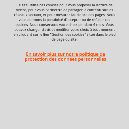
Ce site utilise des cookies pour vous proposer la lecture de
vidéos, pour vous permettre de partager le contenu sur les
réseaux sociaux, et pour mesurer l’audience des pages. Nous
Ajouter à la sélection
Télécharger la fiche PDF
vous donnons la possibilité d’accepter ou de refuser ces
cookies. Nous conservons votre choix pendant 6 mois. Vous
pouvez changer d’avis et modifier votre choix à tout moment
Algorithmique
programmation
objets
en cliquant sur le lien "Gestion des cookies" situé dans le pied
de page du site.
licence
+ 2
En savoir plus sur notre politique de
protection des données personnelles
ECTS
Composante
6 crédits
Faculté d'Economie de
Grenoble (FEG), UFR
Sciences de l'Homme
et de la Société (SHS)
Période de l'année
Automne (sept. à
dec./janv.)