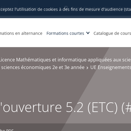
datures et inscriptions
Orientation et insertion profession
cceptez l'utilisation de cookies à des fins de mesure d'audience (st
mations en alternance
Formations courtes
Catalogue de cour
Licence Mathématiques et informatique appliquées aux scie
 sciences économiques 2e et 3e année
UE Enseignements
ouverture 5.2 (ETC) (
che PDF