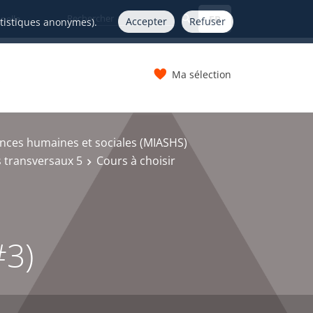
FR
nelle
Accepter
Refuser
atistiques anonymes).
Ma sélection
s
nces humaines et sociales (MIASHS)
 transversaux 5
Cours à choisir
#3)