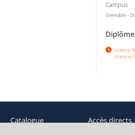
Campus
Grenoble - Do
Diplômes
Licence M
sciences 
Catalogue
Accès directs
Formations initiales
Cours de langue