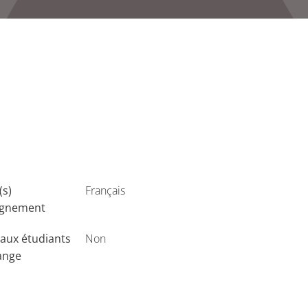
(s)
Français
ignement
aux étudiants
Non
ange