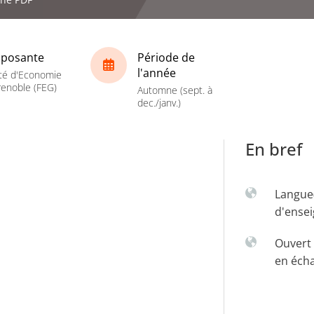
posante
Période de
l'année
té d'Economie
enoble (FEG)
Automne (sept. à
dec./janv.)
En bref
Langue
d'ense
Ouvert 
en éch