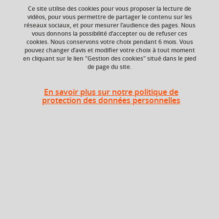
Ce site utilise des cookies pour vous proposer la lecture de
vidéos, pour vous permettre de partager le contenu sur les
réseaux sociaux, et pour mesurer l’audience des pages. Nous
vous donnons la possibilité d’accepter ou de refuser ces
Niveau d'étude
ECTS
cookies. Nous conservons votre choix pendant 6 mois. Vous
Bac +3
9 crédits
pouvez changer d’avis et modifier votre choix à tout moment
en cliquant sur le lien "Gestion des cookies" situé dans le pied
de page du site.
Composante
UFR Langage, lettres
et arts du spectacle,
En savoir plus sur notre politique de
information et
protection des données personnelles
communication
(LLASIC)
Heures d'enseignement
UE Littérature française - CM
CM
48h
UE Littérature française - TD
TD
24h