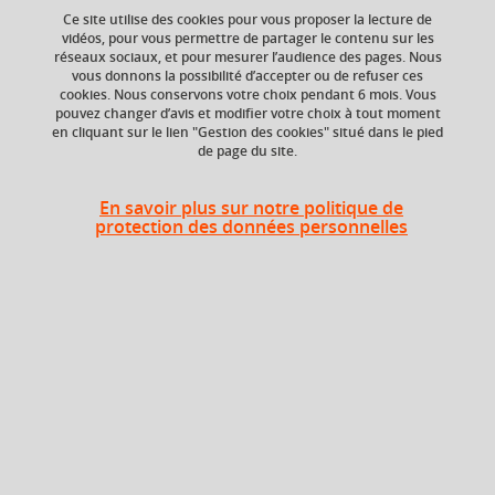
Ce site utilise des cookies pour vous proposer la lecture de
Ajouter à la sélection
Télécharger la fiche PDF
vidéos, pour vous permettre de partager le contenu sur les
réseaux sociaux, et pour mesurer l’audience des pages. Nous
Rhétorique
argumentation
logos
vous donnons la possibilité d’accepter ou de refuser ces
cookies. Nous conservons votre choix pendant 6 mois. Vous
pouvez changer d’avis et modifier votre choix à tout moment
éthos
+ 1
en cliquant sur le lien "Gestion des cookies" situé dans le pied
de page du site.
En savoir plus sur notre politique de
Niveau d'étude
ECTS
protection des données personnelles
Bac +3
3 crédits
Composante
UFR Langage, lettres
et arts du spectacle,
information et
communication
(LLASIC)
Description