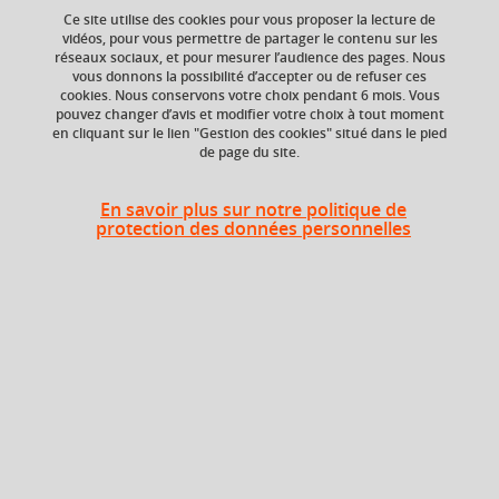
Ce site utilise des cookies pour vous proposer la lecture de
vidéos, pour vous permettre de partager le contenu sur les
réseaux sociaux, et pour mesurer l’audience des pages. Nous
vous donnons la possibilité d’accepter ou de refuser ces
ECTS
Crédits ECTS
cookies. Nous conservons votre choix pendant 6 mois. Vous
Echange
3 crédits
pouvez changer d’avis et modifier votre choix à tout moment
4.0
en cliquant sur le lien "Gestion des cookies" situé dans le pied
de page du site.
Composante
UFR Sociétés, Cultures
En savoir plus sur notre politique de
et Langues Étrangères
protection des données personnelles
(SoCLE)
Description
L’évolution de grands domaines culturels (littérature,
cinéma, musique, théâtre, peinture) est présentée dans
son articulation aux transformations politiques et sociétaux