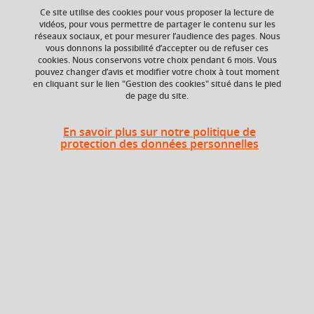
Ce site utilise des cookies pour vous proposer la lecture de
vidéos, pour vous permettre de partager le contenu sur les
réseaux sociaux, et pour mesurer l’audience des pages. Nous
vous donnons la possibilité d’accepter ou de refuser ces
ECTS
Composante
cookies. Nous conservons votre choix pendant 6 mois. Vous
3 crédits
UFR Sociétés, Cultures
pouvez changer d’avis et modifier votre choix à tout moment
et Langues Étrangères
en cliquant sur le lien "Gestion des cookies" situé dans le pied
(SoCLE)
de page du site.
En savoir plus sur notre politique de
protection des données personnelles
Période
Semestre 3
En bref
Langue(s)
Français
d'enseignement