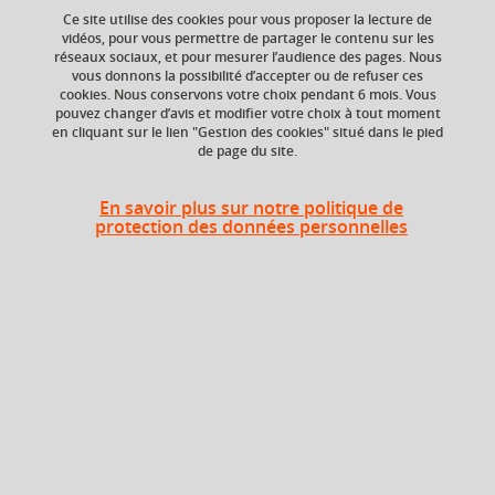
Ce site utilise des cookies pour vous proposer la lecture de
Ajouter à la sélection
Télécharger la fiche PDF
vidéos, pour vous permettre de partager le contenu sur les
réseaux sociaux, et pour mesurer l’audience des pages. Nous
vous donnons la possibilité d’accepter ou de refuser ces
cookies. Nous conservons votre choix pendant 6 mois. Vous
ECTS
Crédits ECTS
pouvez changer d’avis et modifier votre choix à tout moment
en cliquant sur le lien "Gestion des cookies" situé dans le pied
Echange
3 crédits
de page du site.
3.0
Composante
En savoir plus sur notre politique de
protection des données personnelles
UFR Sociétés, Cultures
et Langues Étrangères
(SoCLE)
Description
Entraînement à la traduction du russe vers le français et du
français vers le russe de textes variés, ne présentant pas
de difficultés stylistiques, dans le but de renforcer la