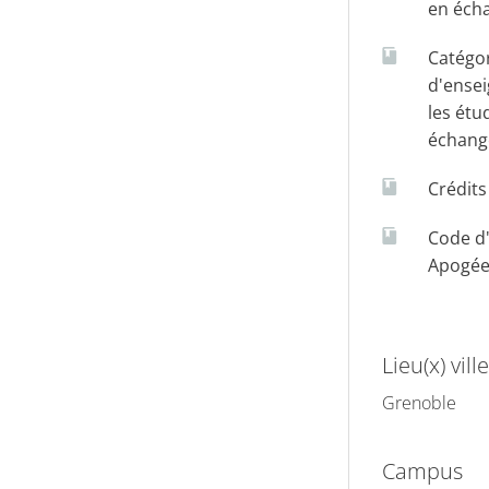
en éch
Catégo
d'ense
les étu
échang
Crédit
Code d
Apogé
Lieu(x) ville
Grenoble
Campus