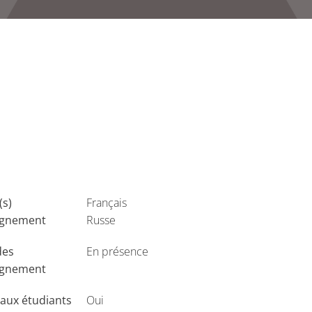
(s)
Français
ignement
Russe
des
En présence
ignement
aux étudiants
Oui