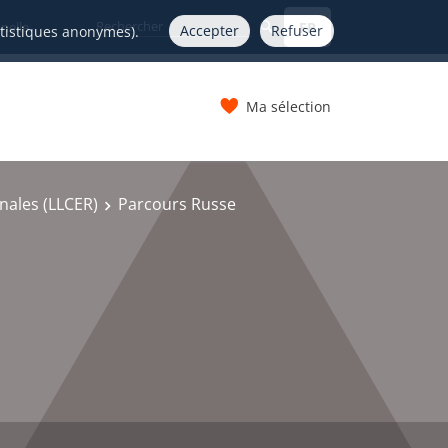
FR
nelle
Accepter
Refuser
atistiques anonymes).
Ma sélection
s
onales (LLCER)
Parcours Russe