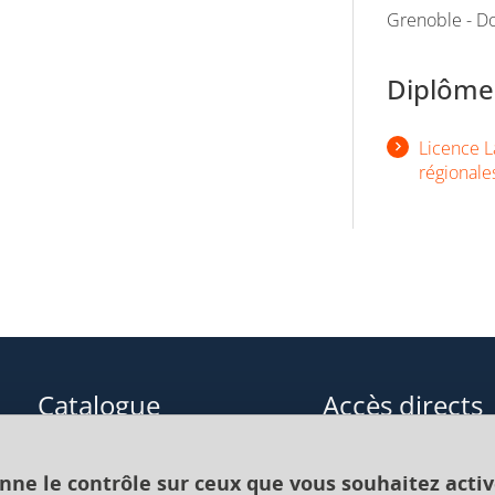
Grenoble - Do
Diplômes
Licence La
régionale
Catalogue
Accès directs
Formations initiales
Cours de langue
onne le contrôle sur ceux que vous souhaitez activ