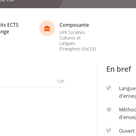
its ECTS
Composante
ange
UFR Sociétés,
Cultures et
Langues
Étrangères (SoCLE)
En bref
12h
Langue
d'ense
Métho
d'ense
Ouvert 