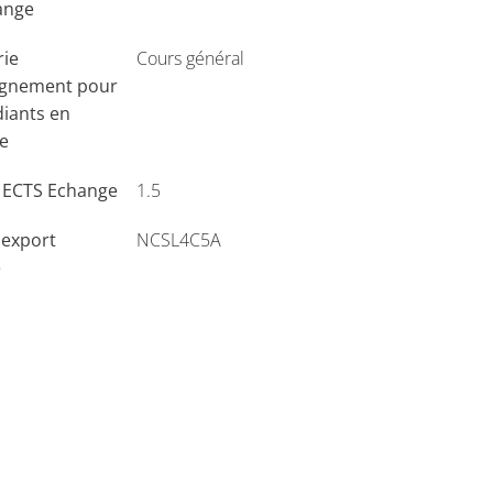
ange
rie
Cours général
ignement pour
diants en
e
s ECTS Echange
1.5
'export
NCSL4C5A
e