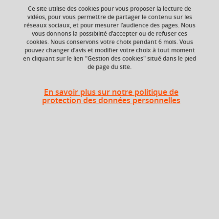
Ce site utilise des cookies pour vous proposer la lecture de
Ajouter à la sélection
Télécharger la fiche PDF
vidéos, pour vous permettre de partager le contenu sur les
réseaux sociaux, et pour mesurer l’audience des pages. Nous
vous donnons la possibilité d’accepter ou de refuser ces
cookies. Nous conservons votre choix pendant 6 mois. Vous
Crédits ECTS
Composante
pouvez changer d’avis et modifier votre choix à tout moment
en cliquant sur le lien "Gestion des cookies" situé dans le pied
Echange
UFR Sociétés, Cultures
de page du site.
et Langues Étrangères
3.0
(SoCLE)
En savoir plus sur notre politique de
Période de l'année
protection des données personnelles
Printemps (janv. à
avril/mai)
Description
Ce cours s’adresse aux étudiants ne bénéficiant pas du
dispositif « Oui si » et ne suivant pas le cours de « Maîtrise
de la langue – Renforcement ». Les étudiants