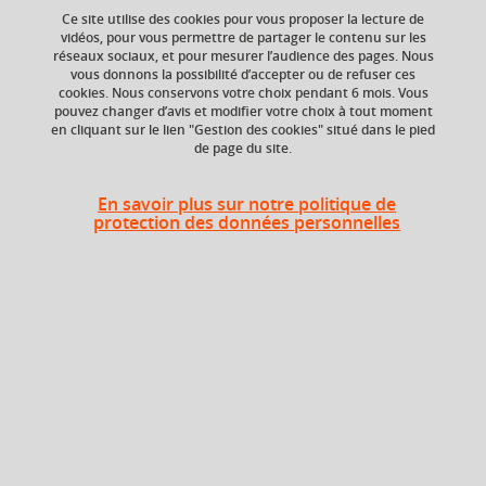
Ce site utilise des cookies pour vous proposer la lecture de
Ajouter à la sélection
Télécharger la fiche PDF
vidéos, pour vous permettre de partager le contenu sur les
réseaux sociaux, et pour mesurer l’audience des pages. Nous
vous donnons la possibilité d’accepter ou de refuser ces
cookies. Nous conservons votre choix pendant 6 mois. Vous
ECTS
Crédits ECTS
pouvez changer d’avis et modifier votre choix à tout moment
Echange
en cliquant sur le lien "Gestion des cookies" situé dans le pied
3 crédits
de page du site.
3.0
Composante
En savoir plus sur notre politique de
protection des données personnelles
UFR Sociétés, Cultures
et Langues Étrangères
(SoCLE)
Description
Le cours comporte trois parties : grammaire, version
(traduction du russe vers le français) et thème (traduction
du français vers le russe). A partir d’une présentation