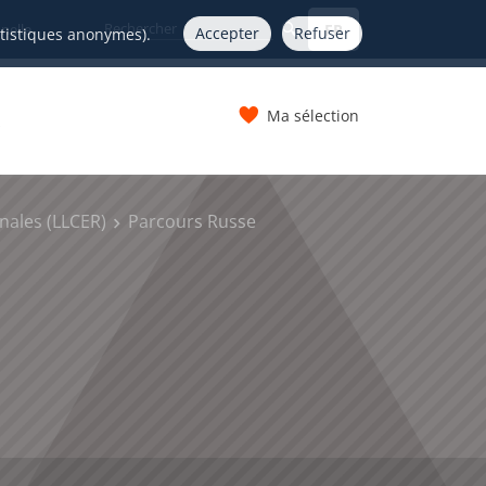
FR
nelle
Accepter
Refuser
atistiques anonymes).
Ma sélection
s
onales (LLCER)
Parcours Russe