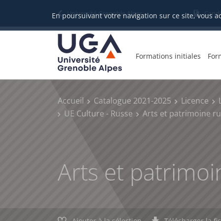
Gestion des cookies
Université Grenoble Alpes
Candi
En poursuivant votre navigation sur ce site, vous a
Formations initiales
For
Accueil
Catalogue 2021-2025
Licence
UE Culture - Russe
Arts et patrimoine r
Arts et patrimoi
Ajouter à la sélection
Télécharger la fi