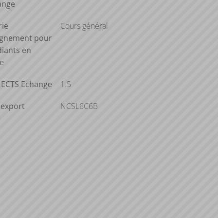
ange
rie
Cours général
ignement pour
diants en
e
s ECTS Echange
1.5
'export
NCSL6C6B
e