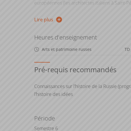
européennes (les architectes italiens à Saint-P
« nationales » et racines folkloriques (les pei
Tchaïkovski, Stravinski, Prokofiev…). Enfin, on dé
Lire plus
cinématographique au début de l’ère soviétiqu
Heures d'enseignement
Arts et patrimoine russes
TD
Pré-requis recommandés
Connaissances sur l’histoire de la Russie (prog
l’histoire des idées
Période
Semestre 6