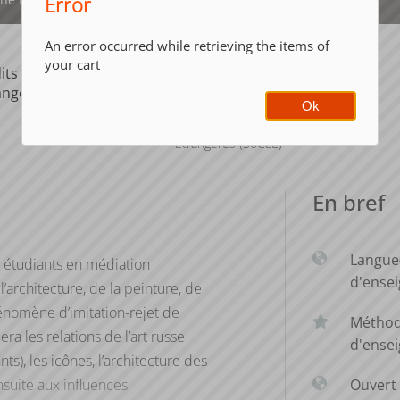
Error
An error occurred while retrieving the items of
your cart
its ECTS
Composante
ange
UFR Sociétés,
Ok
Cultures et
Langues
Étrangères (SoCLE)
En bref
Langue
 étudiants en médiation
d'ense
l’architecture, de la peinture, de
énomène d’imitation-rejet de
Métho
era les relations de l’art russe
d'ense
ants), les icônes, l’architecture des
nsuite aux influences
Ouvert 