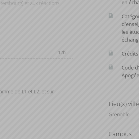
en éch
étersbourg) et aux réactions
ntres Ambulants, la musique de
Catégo
crira la percée de l’art
d'ense
e.
les étu
échang
12h
Crédit
Code d
Apogé
ramme de L1 et L2) et sur
Lieu(x) ville
Grenoble
Campus