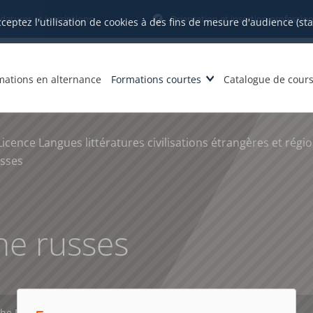
datures et inscriptions
Orientation et insertion profession
cceptez l'utilisation de cookies à des fins de mesure d'audience (st
mations en alternance
Formations courtes
Catalogue de cour
Licence Langues littératures civilisations étrangères et régi
usses
ne russes
che PDF