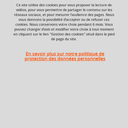
Ce site utilise des cookies pour vous proposer la lecture de
vidéos, pour vous permettre de partager le contenu sur les
réseaux sociaux, et pour mesurer l’audience des pages. Nous
ECTS
Crédits ECTS
vous donnons la possibilité d’accepter ou de refuser ces
Echange
1,5 crédits
cookies. Nous conservons votre choix pendant 6 mois. Vous
1.5
pouvez changer d’avis et modifier votre choix à tout moment
en cliquant sur le lien "Gestion des cookies" situé dans le pied
de page du site.
Composante
Période de l'année
UFR Sociétés, Cultures
Automne (sept. à
et Langues Étrangères
dec./janv.)
En savoir plus sur notre politique de
(SoCLE)
protection des données personnelles
Heures d'enseignement
Histoire de l'art russe
TD
12h
Période
Semestre 3