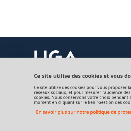
Ce site utilise des cookies et vous d
Université Grenoble Alpes
Ce site utilise des cookies pour vous proposer l
réseaux sociaux, et pour mesurer l’audience des
621 avenue Centrale
cookies. Nous conservons votre choix pendant 6
38400 Saint-Martin-d'Hères
moment en cliquant sur le lien "Gestion des cook
France
En savoir plus sur notre politique de prot
Gestion des cookies