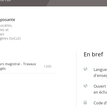
posante
ociétés,
res et
ues
gères (SoCLE)
En bref
rs magistral - Travaux
120h
igés
Langue
d'ense
Ouvert 
en éch
Code d