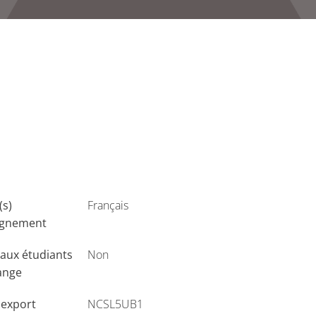
(s)
Français
ignement
aux étudiants
Non
ange
'export
NCSL5UB1