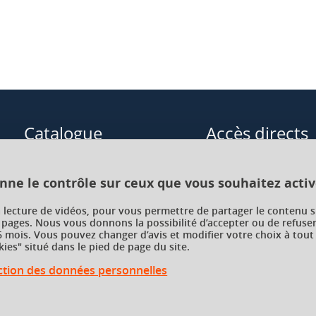
Catalogue
Accès directs
Formations initiales
Cours de langue
onne le contrôle sur ceux que vous souhaitez activ
Formations en alternance
Formations à distance
a lecture de vidéos, pour vous permettre de partager le contenu s
 pages. Nous vous donnons la possibilité d’accepter ou de refuser
Formations courtes
Enseignements transve
 mois. Vous pouvez changer d’avis et modifier votre choix à tout
choix (ETC)
ies" situé dans le pied de page du site.
Recherche par facultés, écoles,
instituts
ection des données personnelles