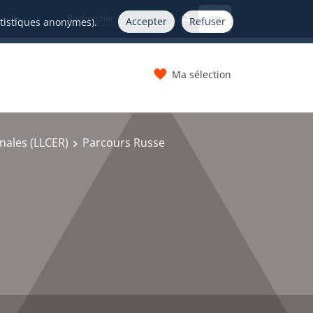
FR
nelle
Accepter
Refuser
atistiques anonymes).
Ma sélection
s
onales (LLCER)
Parcours Russe