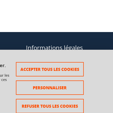
Informations légales
Données personnelles
er.
ACCEPTER TOUS LES COOKIES
Plan du site
ur les
 ces
rsaux à
Mentions légales
PERSONNALISER
Crédits
Accessibilité : non conforme
REFUSER TOUS LES COOKIES