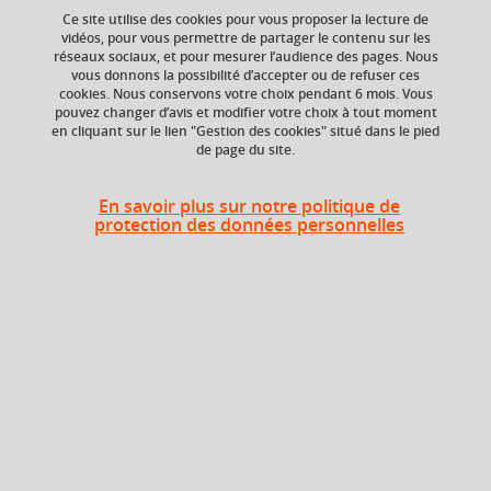
Ce site utilise des cookies pour vous proposer la lecture de
vidéos, pour vous permettre de partager le contenu sur les
réseaux sociaux, et pour mesurer l’audience des pages. Nous
vous donnons la possibilité d’accepter ou de refuser ces
Crédits ECTS
Composante
cookies. Nous conservons votre choix pendant 6 mois. Vous
Echange
UFR Sociétés, Cultures
pouvez changer d’avis et modifier votre choix à tout moment
et Langues Étrangères
3.0
en cliquant sur le lien "Gestion des cookies" situé dans le pied
(SoCLE)
de page du site.
Période de l'année
En savoir plus sur notre politique de
Automne (sept. à
protection des données personnelles
dec./janv.)
Heures d'enseignement
Expression écrite - TD
TD
24h
Période
Semestre 1