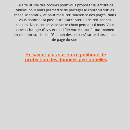
Ce site utilise des cookies pour vous proposer la lecture de
Ajouter à la sélection
Télécharger la fiche PDF
vidéos, pour vous permettre de partager le contenu sur les
réseaux sociaux, et pour mesurer l’audience des pages. Nous
vous donnons la possibilité d’accepter ou de refuser ces
cookies. Nous conservons votre choix pendant 6 mois. Vous
ECTS
Crédits ECTS
pouvez changer d’avis et modifier votre choix à tout moment
Echange
en cliquant sur le lien "Gestion des cookies" situé dans le pied
3 crédits
de page du site.
4.0
Composante
Volume horaire
En savoir plus sur notre politique de
protection des données personnelles
UFR Sociétés, Cultures
24h
et Langues Étrangères
(SoCLE)
Période de l'année
Automne (sept. à
dec./janv.)
Description