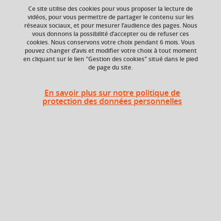
Ce site utilise des cookies pour vous proposer la lecture de
Ajouter à la sélection
Télécharger la fiche PDF
vidéos, pour vous permettre de partager le contenu sur les
réseaux sociaux, et pour mesurer l’audience des pages. Nous
vous donnons la possibilité d’accepter ou de refuser ces
cookies. Nous conservons votre choix pendant 6 mois. Vous
ECTS
Crédits ECTS
pouvez changer d’avis et modifier votre choix à tout moment
Echange
en cliquant sur le lien "Gestion des cookies" situé dans le pied
2 crédits
de page du site.
2.5
Composante
En savoir plus sur notre politique de
protection des données personnelles
UFR Sociétés, Cultures
et Langues Étrangères
(SoCLE)
Description
En lien avec le programme du cours « Civilisation du
monde germanophone », ce cours approfondit les
méthodes d’analyse de documents authentiques en lien