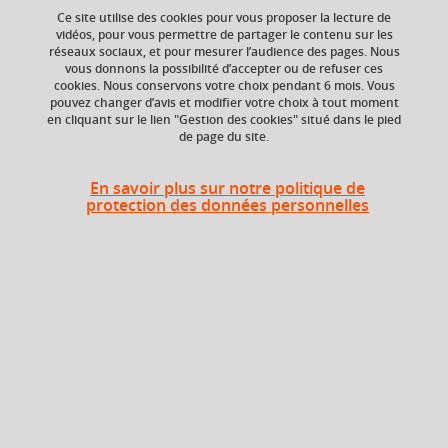
Ce site utilise des cookies pour vous proposer la lecture de
vidéos, pour vous permettre de partager le contenu sur les
réseaux sociaux, et pour mesurer l’audience des pages. Nous
vous donnons la possibilité d’accepter ou de refuser ces
ECTS
Crédits ECTS
cookies. Nous conservons votre choix pendant 6 mois. Vous
Echange
2 crédits
pouvez changer d’avis et modifier votre choix à tout moment
2.5
en cliquant sur le lien "Gestion des cookies" situé dans le pied
de page du site.
Composante
UFR Sociétés, Cultures
En savoir plus sur notre politique de
et Langues Étrangères
protection des données personnelles
(SoCLE)
Description
Ce cours introduit aux problématiques, aux outils et aux
méthodes de la recherche actuelle en germanistique. Il
permet d’accompagner les étudiant/es dans la lecture