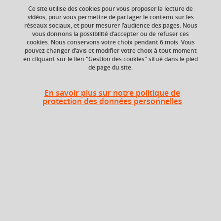
Ce site utilise des cookies pour vous proposer la lecture de
vidéos, pour vous permettre de partager le contenu sur les
réseaux sociaux, et pour mesurer l’audience des pages. Nous
vous donnons la possibilité d’accepter ou de refuser ces
Ajouter à la sélection
Télécharger la fiche PDF
cookies. Nous conservons votre choix pendant 6 mois. Vous
pouvez changer d’avis et modifier votre choix à tout moment
en cliquant sur le lien "Gestion des cookies" situé dans le pied
de page du site.
Niveau d'étude
ECTS
Bac +1
3 crédits
En savoir plus sur notre politique de
protection des données personnelles
Composante
UFR Sociétés, Cultures
et Langues Étrangères
(SoCLE)
Heures d'enseignement
Compréhension/expression +
traduction vers le français
TD
24h
(version)