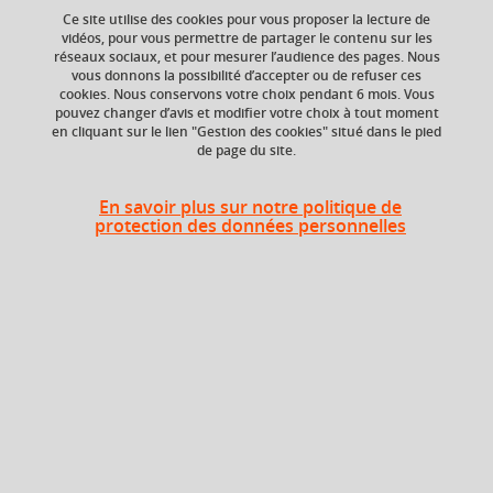
Ce site utilise des cookies pour vous proposer la lecture de
Ajouter à la sélection
Télécharger la fiche PDF
vidéos, pour vous permettre de partager le contenu sur les
réseaux sociaux, et pour mesurer l’audience des pages. Nous
vous donnons la possibilité d’accepter ou de refuser ces
cookies. Nous conservons votre choix pendant 6 mois. Vous
pouvez changer d’avis et modifier votre choix à tout moment
Niveau d'étude
ECTS
en cliquant sur le lien "Gestion des cookies" situé dans le pied
Bac +2
3 crédits
de page du site.
Composante
En savoir plus sur notre politique de
UFR Sociétés, Cultures
protection des données personnelles
et Langues Étrangères
(SoCLE)
Heures d'enseignement
Grammaire et traduction
TD
24h
appliquée (thème)
Période