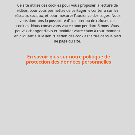
Ajouter à la sélection
Télécharger la fiche PDF
Ce site utilise des cookies pour vous proposer la lecture de
vidéos, pour vous permettre de partager le contenu sur les
réseaux sociaux, et pour mesurer l’audience des pages. Nous
vous donnons la possibilité d’accepter ou de refuser ces
Niveau d'étude
ECTS
cookies. Nous conservons votre choix pendant 6 mois. Vous
pouvez changer d’avis et modifier votre choix à tout moment
Bac +3
3 crédits
en cliquant sur le lien "Gestion des cookies" situé dans le pied
de page du site.
Composante
Période de l'année
UFR Sociétés, Cultures
Printemps (janv. à
et Langues Étrangères
avril/mai)
En savoir plus sur notre politique de
(SoCLE)
protection des données personnelles
Heures d'enseignement
Traduction russe appliquée - TD
TD
24h
Période
Semestre 6