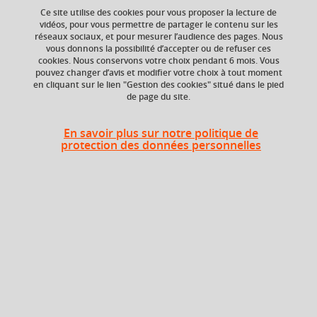
Ce site utilise des cookies pour vous proposer la lecture de
vidéos, pour vous permettre de partager le contenu sur les
réseaux sociaux, et pour mesurer l’audience des pages. Nous
ECTS
Composante
vous donnons la possibilité d’accepter ou de refuser ces
9 crédits
UFR Sociétés, Cultures
cookies. Nous conservons votre choix pendant 6 mois. Vous
et Langues Étrangères
pouvez changer d’avis et modifier votre choix à tout moment
(SoCLE)
en cliquant sur le lien "Gestion des cookies" situé dans le pied
de page du site.
Période de l'année
Printemps (janv. à
En savoir plus sur notre politique de
avril/mai)
protection des données personnelles
Liste des enseignements
Pratique de la langue
3 crédits
professionnelle (japonais)
Approfondissement
grammatical, traduction et
3 crédits