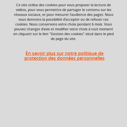
Ce site utilise des cookies pour vous proposer la lecture de
vidéos, pour vous permettre de partager le contenu sur les
réseaux sociaux, et pour mesurer l’audience des pages. Nous
Niveau d'étude
ECTS
vous donnons la possibilité d’accepter ou de refuser ces
Bac +2
9 crédits
cookies. Nous conservons votre choix pendant 6 mois. Vous
pouvez changer d’avis et modifier votre choix à tout moment
en cliquant sur le lien "Gestion des cookies" situé dans le pied
Composante
Période de l'année
de page du site.
UFR Sociétés, Cultures
Printemps (janv. à
et Langues Étrangères
avril/mai)
(SoCLE)
En savoir plus sur notre politique de
protection des données personnelles
Liste des enseignements
Compréhension et expression
3 crédits
écrites et orales du chinois
Approfondissement
grammatical et traduction de
3 crédits
la presse