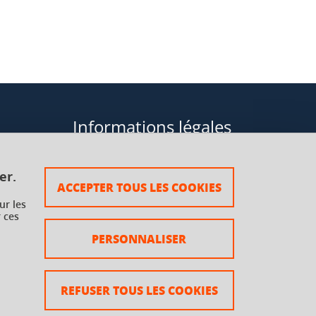
Informations légales
Données personnelles
er.
ACCEPTER TOUS LES COOKIES
Plan du site
ur les
 ces
rsaux à
Mentions légales
PERSONNALISER
Crédits
Accessibilité : non conforme
REFUSER TOUS LES COOKIES