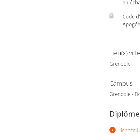
en éch
Code d
Apogé
Lieu(x) ville
Grenoble
Campus
Grenoble - Do
Diplômes
Licence L