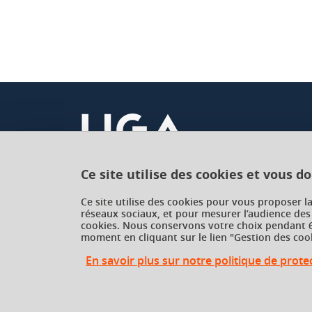
Ce site utilise des cookies et vous d
Université Grenoble Alpes
Ce site utilise des cookies pour vous proposer l
réseaux sociaux, et pour mesurer l’audience des
621 avenue Centrale
cookies. Nous conservons votre choix pendant 6
38400 Saint-Martin-d'Hères
moment en cliquant sur le lien "Gestion des cook
France
En savoir plus sur notre politique de prot
Gestion des cookies