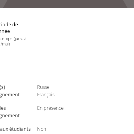
riode de
année
ntemps (janv. à
l/mai)
(s)
Russe
ignement
Français
des
En présence
ignement
aux étudiants
Non