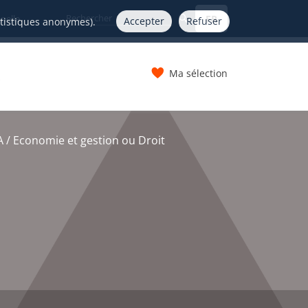
FR
nelle
Accepter
Refuser
atistiques anonymes).
Ma sélection
s
 / Economie et gestion ou Droit