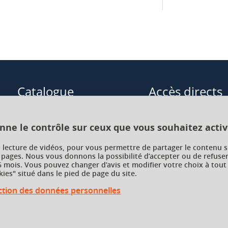
Catalogue
Accès directs
Formations initiales
Cours de langue
onne le contrôle sur ceux que vous souhaitez activ
Formations en alternance
Formations à distance
a lecture de vidéos, pour vous permettre de partager le contenu s
 pages. Nous vous donnons la possibilité d’accepter ou de refuser
Formations courtes
Enseignements transve
 mois. Vous pouvez changer d’avis et modifier votre choix à tout
choix (ETC)
ies" situé dans le pied de page du site.
Recherche par facultés, écoles,
instituts
ection des données personnelles