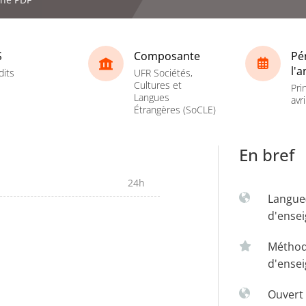
S
Composante
Pé
l'
dits
UFR Sociétés,
Cultures et
Pri
Langues
avri
Étrangères (SoCLE)
En bref
24h
Langue
d'ense
Métho
d'ense
Ouvert 