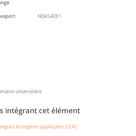
ange
'export
NBAS4DE1
e
maine universitaire
 intégrant cet élément
angues étrangères appliquées (LEA)