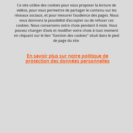
Ce site utilise des cookies pour vous proposer la lecture de
vidéos, pour vous permettre de partager le contenu sur les
réseaux sociaux, et pour mesurer l’audience des pages. Nous
vous donnons la possibilité d’accepter ou de refuser ces
Ajouter à la sélection
Télécharger la fiche PDF
cookies. Nous conservons votre choix pendant 6 mois. Vous
pouvez changer d’avis et modifier votre choix à tout moment
en cliquant sur le lien "Gestion des cookies" situé dans le pied
de page du site.
ECTS
Composante
3 crédits
UFR Sociétés, Cultures
En savoir plus sur notre politique de
et Langues Étrangères
protection des données personnelles
(SoCLE)
Période de l'année
Printemps (janv. à
avril/mai)
Heures d'enseignement
Compréhension et expression
TD
24h
écrites et orales du chinois