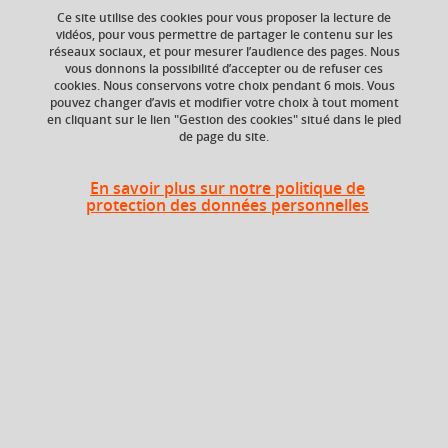
Ce site utilise des cookies pour vous proposer la lecture de
Ajouter à la sélection
Télécharger la fiche PDF
vidéos, pour vous permettre de partager le contenu sur les
réseaux sociaux, et pour mesurer l’audience des pages. Nous
vous donnons la possibilité d’accepter ou de refuser ces
cookies. Nous conservons votre choix pendant 6 mois. Vous
pouvez changer d’avis et modifier votre choix à tout moment
Niveau d'étude
ECTS
en cliquant sur le lien "Gestion des cookies" situé dans le pied
Bac +2
3 crédits
de page du site.
Composante
En savoir plus sur notre politique de
UFR Sociétés, Cultures
protection des données personnelles
et Langues Étrangères
(SoCLE)
Heures d'enseignement
Introduction à la langue
TD
24h
professionnelle
Période