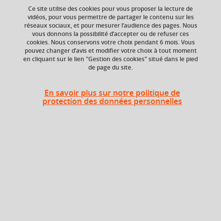
Ce site utilise des cookies pour vous proposer la lecture de
vidéos, pour vous permettre de partager le contenu sur les
réseaux sociaux, et pour mesurer l’audience des pages. Nous
Niveau d'étude
ECTS
vous donnons la possibilité d’accepter ou de refuser ces
Bac +1
9 crédits
cookies. Nous conservons votre choix pendant 6 mois. Vous
pouvez changer d’avis et modifier votre choix à tout moment
en cliquant sur le lien "Gestion des cookies" situé dans le pied
Composante
de page du site.
UFR Sociétés, Cultures
et Langues Étrangères
(SoCLE)
En savoir plus sur notre politique de
protection des données personnelles
Heures d'enseignement
Cours
magistral -
UE Langue B - CMTD
72h
Travaux
dirigés
Période