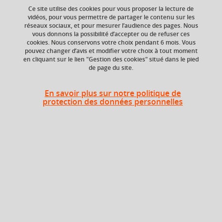
Ce site utilise des cookies pour vous proposer la lecture de
vidéos, pour vous permettre de partager le contenu sur les
réseaux sociaux, et pour mesurer l’audience des pages. Nous
Niveau d'étude
ECTS
vous donnons la possibilité d’accepter ou de refuser ces
Bac +1
1,5 crédits
cookies. Nous conservons votre choix pendant 6 mois. Vous
pouvez changer d’avis et modifier votre choix à tout moment
en cliquant sur le lien "Gestion des cookies" situé dans le pied
Composante
Période de l'année
de page du site.
UFR Sociétés, Cultures
Printemps (janv. à
et Langues Étrangères
avril/mai)
(SoCLE)
En savoir plus sur notre politique de
protection des données personnelles
Heures d'enseignement
Cours
Histoire de la Russie et de l'URSS
magistral -
12h
- CMTD
Travaux
dirigés
Période